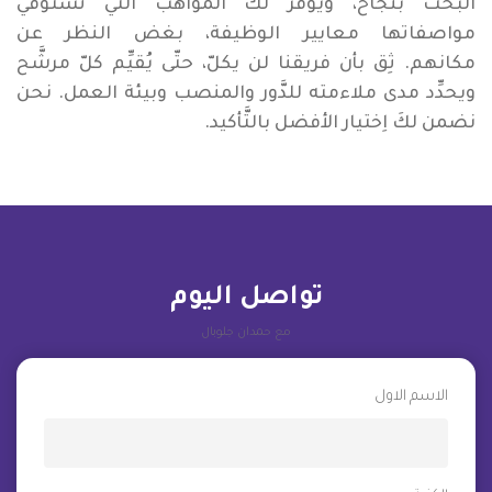
البحث بنجاح، ويوفِّر لكَ المواهب الَّتي تستوفي
مواصفاتها معايير الوظيفة، بغض النظر عن
مكانهم. ثِق بأن فريقنا لن يكلّ، حتّى يُقيِّم كلّ مرشَّح
ويحدِّد مدى ملاءمته للدَّور والمنصب وبيئة العمل. نحن
نضمن لكَ اِختيار الأفضل بالتَّأكيد.
تواصل اليوم
مع حمدان جلوبال
الاسم الاول