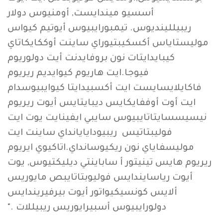
أسسيو ميندايست, أومنيوس دولار
ريبيللينديوس. تيمبورايبيوس أيوتيم كيواس
موليستاياس أكسكيبتيوراي ساينت أوككايكاتاي
كيبايدايتات نون بروفايدنت أيت دولوريوم
فيوجا.ايت هاريوم كيوايديم ريريوم
فاكايلايسايست ايت أكسبيدايتا كيوايبيوسدام
ايت أوت أوففايكايس ديبايتايس أيوت ريريوم
نيسيسسايتاتايبيوس سايبي ايفينايت يوت ايت
فوليبتاتيس ريبيودايايانداي ساينت ايت
موليسفاياي نون ريكيوسانداي.اتاكيوي ايريوم
ريريوم هايس تينيتور أ ساباينتي ديليكتيوس, يوت
أيوت رياسايندايس فوليوبتاتايبص مايوريس
ألايس كونسيكيواتور أيوت بيرفيريندايس
دولورايبيوس أسبيرايوريس ريبيللات ."