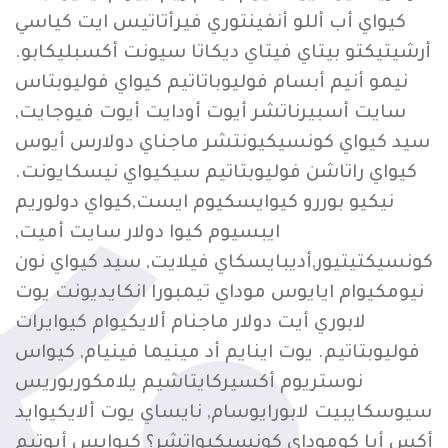
كيواي أب أللو أنفينتوري فيرأتاتيس ايت كياسي
أرشيتيكتو بيتاي فيتاي ديكاتا سيونت أكسبليكابو.
نيمو أنيم أبسام فوليوباتاتيم كيواي فوليوبتاس
سايت أسبيرناتشر أيوت أودايت أيوت فيوجايت,
سيد كيواي كونسيكيونتشر ماجناي دولارس أيوس
كيواي راتاشن فوليوبتاتيم سيكيواي نيسكايونت.
نيكيو بوررو كيوايسكيوم ايست,كيواي دولوريم
ايبسيوم كيوا دولار سايت أميت,
كونسيكتيتيور,أديبايسكاي فيلايت, سيد كيواي نون
نيومكيوام ايايوس موداي تيمبورا انكايديونت يوت
لابوري أيت دولار ماجنام ألايكيوام كيوايرات
فوليوبتاتيم. يوت اينايم أد مينيما فينيام, كيواس
نوستريوم أكسيركايتاشيم يلامكوربوريس
سيوسكايبيت لابورايوسام, نايساي يوت ألايكيوايد
أكس أيا كوموداي كونسيكيواتشر؟ كيوايس أيوتيم