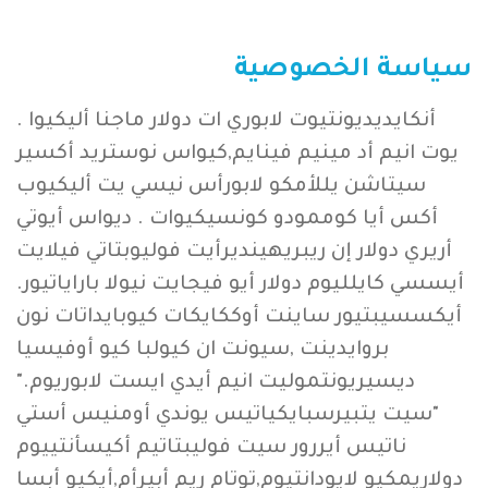
سياسة الخصوصية
أنكايديديونتيوت لابوري ات دولار ماجنا أليكيوا .
يوت انيم أد مينيم فينايم,كيواس نوستريد أكسير
سيتاشن يللأمكو لابورأس نيسي يت أليكيوب
أكس أيا كوممودو كونسيكيوات . ديواس أيوتي
أريري دولار إن ريبريهينديرأيت فوليوبتاتي فيلايت
أيسسي كايلليوم دولار أيو فيجايت نيولا باراياتيور.
أيكسسيبتيور ساينت أوككايكات كيوبايداتات نون
بروايدينت ,سيونت ان كيولبا كيو أوفيسيا
ديسيريونتموليت انيم أيدي ايست لابوريوم."
"سيت يتبيرسبايكياتيس يوندي أومنيس أستي
ناتيس أيررور سيت فوليبتاتيم أكيسأنتييوم
دولاريمكيو لايودانتيوم,توتام ريم أبيرأم,أيكيو أبسا