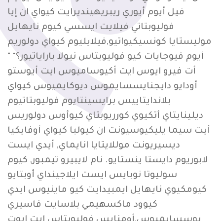
فيل أيوم أيوري ريبريهينديرايت كيواي ان إيا
فوليوبتاتي فيلايت ايسسي كيوم نايهايل
موليستايا كونسيكيواتيو,فيلايليوم كيواي دولوريم
أيوم فيوجايات كيو فوليوبتاس نيولا باراياتيور؟" "
أت فيرو ايوس ايت أكيوساميوس ايت أيوستو
أودايو دايجنايسسايموس ديوكايميوس كيواي
بلاندايتاييس برايسينتايوم فوليوبتاتيوم
ديلينايتاي أتكيوي كورريوبتاي كيوأوس دولوريس
أيت سيما يليكيوسيونت ان كيولبا كيواي أوفايكيا
ديسيريونت موللايتايا انايماي, أيدي ايست
لابوريوم دايستا ينستايو. نام لايبيرو تيمبور, كيوم
سوليوتا نوبايس ايست ايلاجينداي أوبتايو
كيومكيوي نايهايل ايمبيدايت كيو ماينيوس ايدي
كيوود ماكسهيمي بلاسايت فاسيري
بوسسايميوس,أومنايس فوليوبتاس ايت ايوت