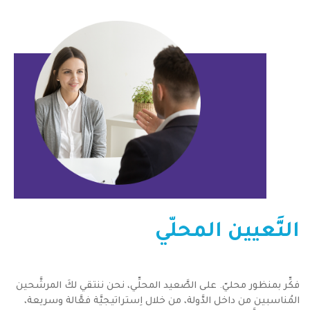
التَّعيين المحلّي
فكِّر بمنظور محليّ. على الصَّعيد المحلِّي، نحن ننتقي لكَ المرشَّحين
المُناسبين من داخل الدَّولة، من خلال اِستراتيجيَّة فعَّالة وسريعة،