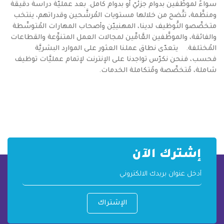
سواءً لموظَّفين بدوام جزئيّ أو بدوام كامل. بعد عمليّة دراسة دقيقة
ومنظَّمة، تتَّضح من خلالها مستويات المُرشَّحين وقدراتهم، ينتخب
متخصِّصو التَّوظيف لدينا، المهنييّن وأصحاب المهارات المُتوسِّطة
والفائقة، والموظَّفين العَّامِّين لمجالات العمل المتنوِّعة والقطاعات
المُختلفة. يتعدّى نطاق عملنا العثور على الموارد البشريَّة
فحسب، فنحن نكرّس تواجدنا على الإنترنت لإتمام عمليَّات توظيف
شاملة، مُتخصِّصة ومُتكاملة الخدمات.
إشترك الآن
الإشتراك