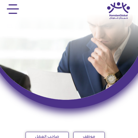
موظف
صاحب العمل